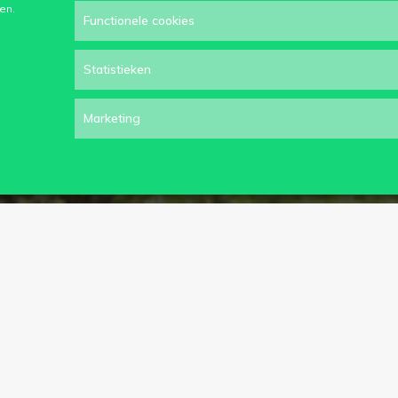
en.
Functionele cookies
Statistieken
Marketing
iep dat we ons meteen aangespoord voelen om het aan te pak
j in Rwanda tot op vandaag nog té vaak geconfronteerd met e
 patiënten die dagelijks naar het ziekenhuis van Murunda doo
precaire levensomstandigheden.