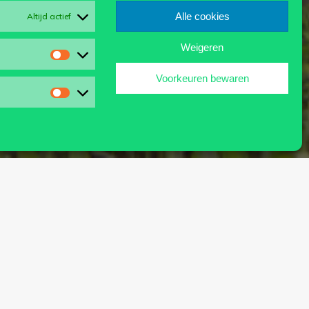
Alle cookies
Altijd actief
Weigeren
Statistieken
Voorkeuren bewaren
Marketing
ken.
en diepe onrechtvaardigheid.
rstromen hangen natuurlijk nauw samen met