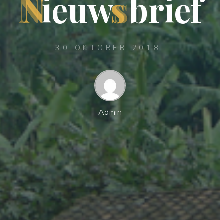
N
i
e
u
w
s
b
r
i
e
f
30 OKTOBER 2018
Admin