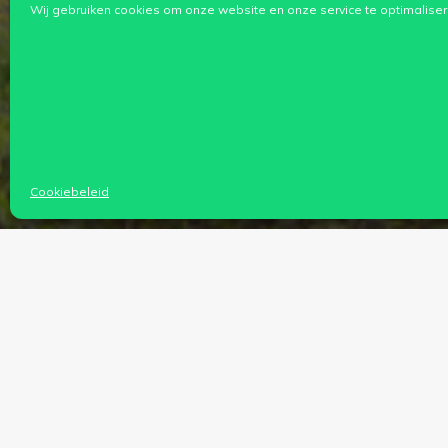
Wij gebruiken cookies om onze website en onze service te optimaliser
Cookiebeleid
Beste vriend van Ingobyi,
Onrecht raakt de meesten onder ons zo d
Als medische zorgverstrekkers worden wi
De talrijke en ernstige aandoeningen van
hun chronische ondervoeding en hun erg 