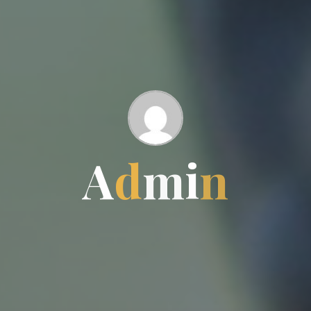
A
d
m
i
n