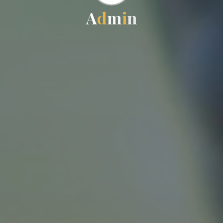
A
d
m
i
n