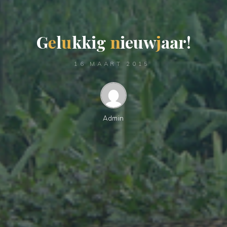
G
e
l
u
k
k
i
g
n
i
e
u
w
j
a
a
r
!
16 MAART 2015
Admin