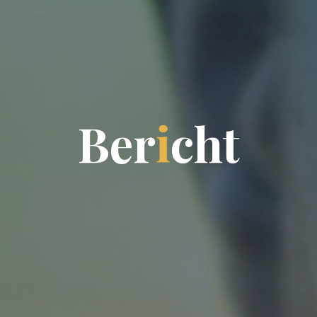
B
e
r
i
c
h
t