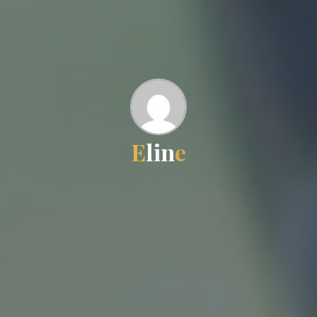
E
l
i
n
e