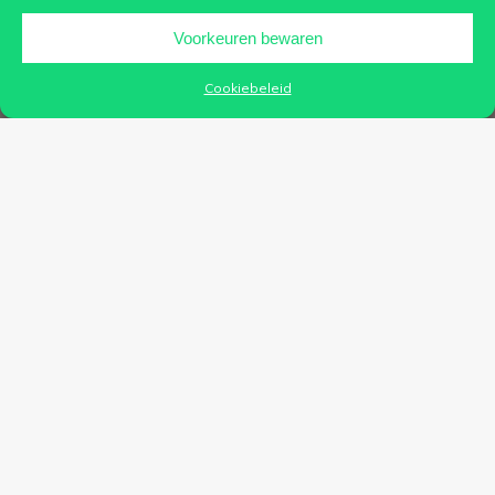
Voorkeuren bewaren
Cookiebeleid
Het feestkomitee Mespelare verzorgde de bediening tijdens de
receptie aangeboden door het DSO op 17 januari ll.
De winst – € 222,00 – op het drankverbruik wensen we graag
over te maken aan ingobyi vzw.
Roger Steeman
Voorzitter Feestkomitee Mespelare